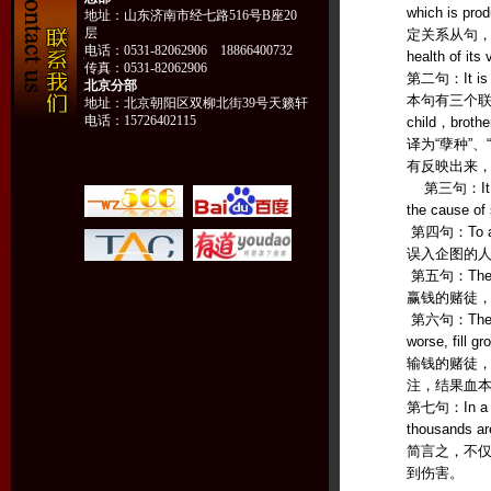
which is 
地址：山东济南市经七路516号B座20
层
定关系从句，因此，
电话：0531-82062906 18866400732
health of
传真：0531-82062906
第二句：It is the
北京分部
本句有三个
地址：北京朝阳区双柳北街39号天籁轩
电话：15726402115
child，b
译为“孽种”、
有反映出来
第三句：It has b
the cau
第四句：To all th
误入企图的
第五句：The succ
赢钱的赌徒
第六句：The losi
worse, fill g
输钱的赌徒
注，
第七句：In a word
thousands are
简言之，不仅
到伤害。