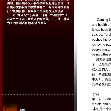
沟通。信汇翻译义不容辞的承担起这份责任，信
汇翻译凭借自身的优势和努力，与国内外很多的
行业机构合作，担当着中外信息交流的使者。
信汇翻译专注于英语、日语、韩语的中外互
译及外外互译，承接语种包括英、日、俄、韩等
Gaming is a 
为主的多国语言翻译,涉及商务、
and health of 
It has been t
suicide. To a
pushes his go
retrieving pa
everything an
being diffuse
赌博易滋生
子，也是恶
误入道的人
徒，希望把
本无归。简言
无辜者受到
译文(
分析：
第一句：Gaming i
morals and he
本句是一个复合
总部