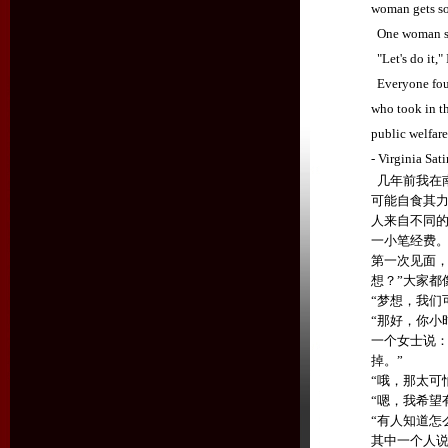
woman gets so
One woman said
"Let's do it,"
Everyone fou
who took in th
public welfare
- Virginia Sati
几年前我在
可能自食其
人来自不同
一小笔经费
第一次见面
想？
”
大家都
“
梦想，我们
“
那好，你小
一个女士说
掉。
”
“
哦，那太可
“
嗯，我希望
“
有人知道怎
其中一个人