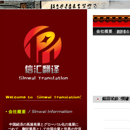
鏂囩珷銇憫璩
中国経済の高速発展とグローバル化の進展に
つれて、翻訳業界として中国企業と世界の交流