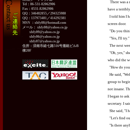
There was a m
Tel：86-531-82062906
Fax：0531-82062906
have a terribly
QQ：346482055／294325980
I told him I h
QQ：137973481／414292381
MSN ：
xhfy08@hotmail.com
screen door.
メール：
xhfy08@yahoo.co.jp
"Do you thin
xhfy09@yahoo.co.jp
xhfy06@yahoo.co.jp
"Yes, I'll try.
xhfy07@yahoo.co.jp
The next week
住所：済南市経七路516号滙統ビルB
棟20F
"Oh, yes," she
who did the w
"How do you 
He said, "Well
group to begi
not insane. Th
I began to as
secretary. I s
She said, "I h
"Let's find out
"Is there anyb