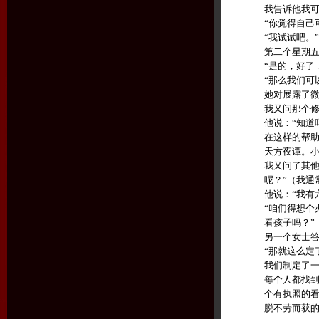
我告诉他我
“
你觉得自己
“
我试试吧。
”
第二个星期
“
是的，好了
“
那么我们可
她对展露了
我又问那个
他说：
“
知道
在这样的帮
天方夜谭。
我又问了其
呢？
”
（我通
他说：
“
我有
“
咱们得想个
看孩子吗？
”
另一个女士
“
那就这么定
我们制定了
每个人都找
个有执照的
脱不劳而获