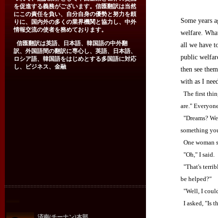
を促進する義務がございます。信匯翻訳は当然
にこの責任を負い、自分自身の優勢と努力を頼
Some years ag
りに、国内外の多くの業界機関と協力し、中外
情報交流の使者を務めております。
welfare. What
信匯翻訳は英語、日本語、韓国語の中外翻
all we have t
訳、外国語間の翻訳に専心し、英語、日本語、
public welfar
ロシア語、韓国語をはじめとする多国語に対応
し、ビジネス、金融
then see them
with as I need
The first thin
are." Everyone
"Dreams? We d
something you
One woman sai
"Oh," I said.
"That's terrib
be helped?"
"Well, I could
I asked, "Is 
済南(チーナン)本部