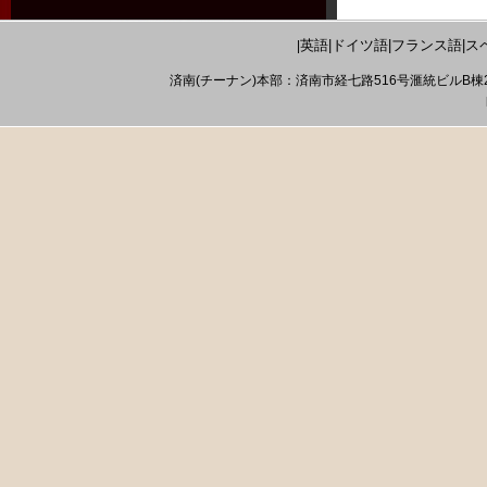
英語|ドイツ語|フランス語|ス
|
済南(チーナン)本部：済南市経七路516号滙統ビルB棟20F Tel