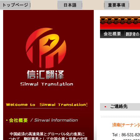
ご連絡先
済南(チーナン
中国経済の高速発展とグローバル化の進展に
Tel：86-531-82
つれて、翻訳業界として中国企業と世界の交流