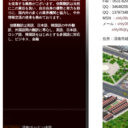
Fax：0531-820
を促進する義務がございます。信匯翻訳は当然
QQ：34648205
にこの責任を負い、自分自身の優勢と努力を頼
QQ：13797348
りに、国内外の多くの業界機関と協力し、中外
情報交流の使者を務めております。
MSN ：
xhfy08
メール：
xhfy0
信匯翻訳は英語、日本語、韓国語の中外翻
xhfy06@y
訳、外国語間の翻訳に専心し、英語、日本語、
ロシア語、韓国語をはじめとする多国語に対応
住所：済南市経
し、ビジネス、金融
済南(チーナン)本部