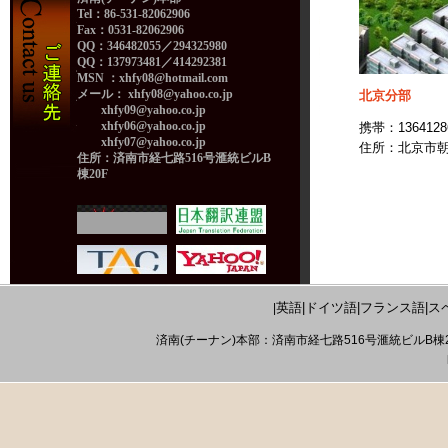
Tel：86-531-82062906
Fax：0531-82062906
QQ：346482055／294325980
QQ：137973481／414292381
MSN ：
xhfy08@hotmail.com
メール：
xhfy08@yahoo.co.jp
北京分部
xhfy09@yahoo.co.jp
xhfy06@yahoo.co.jp
携帯：
1364128
xhfy07@yahoo.co.jp
住所：北京市朝
住所：済南市経七路516号滙統ビルB
棟20F
英語|ドイツ語|フランス語|ス
|
済南(チーナン)本部：済南市経七路516号滙統ビルB棟20F Tel